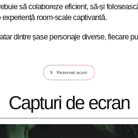
ebuie să colaboreze eficient, să-și folosească 
r-o experiență room-scale captivantă.
ar dintre șase personaje diverse, fiecare put
Rezervați acum
Capturi de ecran