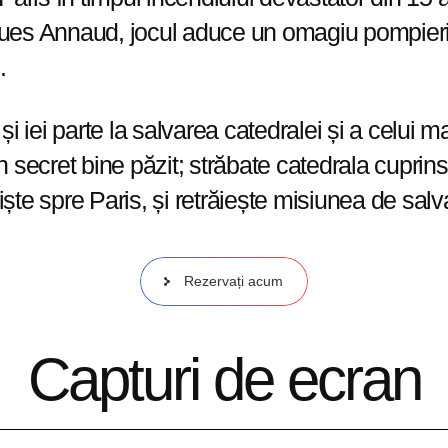
es Annaud, jocul aduce un omagiu pompierilor
.
 iei parte la salvarea catedralei și a celui ma
un secret bine păzit; străbate catedrala cuprins
iște spre Paris, și retrăiește misiunea de salv
Rezervați acum
Capturi de ecran