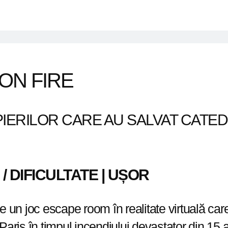
ON FIRE
IERILOR CARE AU SALVAT CATE
N / DIFICULTATE |
UȘ
OR
 un joc escape room în realitate virtuală care
ris în timpul incendiului devastator din 15 apr