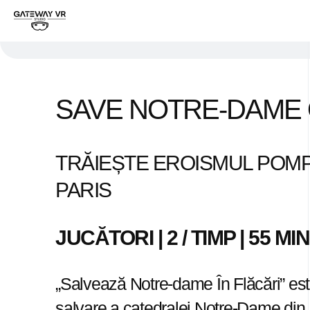
SAVE NOTRE-DAME 
TRĂIEȘTE EROISMUL POMP
PARIS
JUCĂTORI | 2 / TIMP | 55 MI
„Salvează Notre-dame În Flăcări” este
salvare a catedralei Notre-Dame din Pa