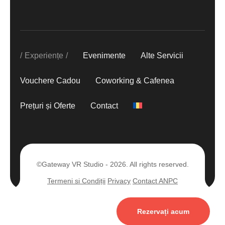
Experiențe
Evenimente
Alte Servicii
Vouchere Cadou
Coworking & Cafenea
Prețuri și Oferte
Contact
©Gateway VR Studio - 2026. All rights reserved.
Termeni si Condiții
Privacy
Contact ANPC
Rezervați acum