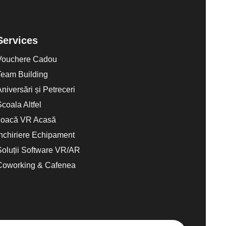
Services
Vouchere Cadou
Team Building
Aniversări și Petreceri
Scoala Altfel
Joacă VR Acasă
Închiriere Echipament
Soluții Software VR/AR
Coworking & Cafenea