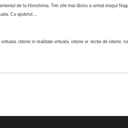
mentul de la Hiroshima. Trei zile mai târziu a urmat oraşul Nag
rtuala. Cu ajutorul…
 virtuala
,
istorie in realitate virtuala
,
istorie vr
,
lectie de istorie
,
n