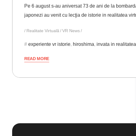
Pe 6 august s-au aniversat 73 de ani de la bombarda
japonezi au venit cu lecţia de istorie in realitatea vi
Realitate Virtuală
VR News
experiente vr istorie
,
hiroshima
,
invata in realitatea
READ MORE