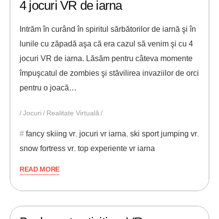
4 jocuri VR de iarna
Intrăm în curând în spiritul sărbătorilor de iarnă şi în
lunile cu zăpadă aşa că era cazul să venim şi cu 4
jocuri VR de iarna. Lăsăm pentru câteva momente
împuşcatul de zombies şi stăvilirea invaziilor de orci
pentru o joacă…
Jocuri
Realitate Virtuală
fancy skiing vr
,
jocuri vr iarna
,
ski sport jumping vr
,
snow fortress vr
,
top experiente vr iarna
READ MORE
26/11/2018
ANDREI STEFAN