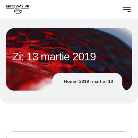
Zi:
13 martie 2019
Home
2019
martie
13
13/03/2019
ANDREI STEFAN