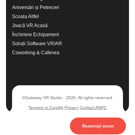
Aniversări și Petreceri
Scoala Altfel
Joacă VR Acasă
Închiriere Echipament
Soluții Software VR/AR
Coworking & Cafenea
©Gateway VR Studio - 2026. All rights reserved.
Termeni si Condiții
Privacy
Contact ANPC
Rezervați acum