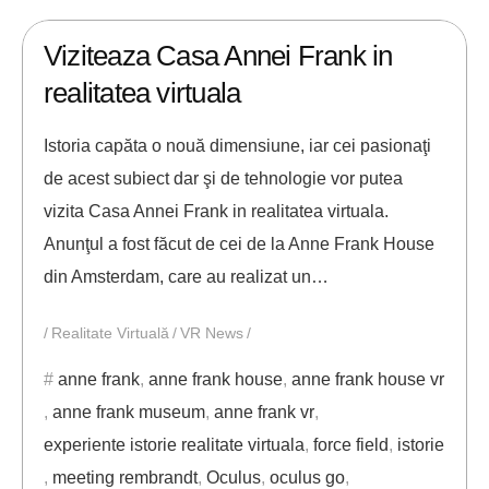
18/06/2018
ANDREI STEFAN
Viziteaza Casa Annei Frank in
realitatea virtuala
Istoria capăta o nouă dimensiune, iar cei pasionaţi
de acest subiect dar şi de tehnologie vor putea
vizita Casa Annei Frank in realitatea virtuala.
Anunţul a fost făcut de cei de la Anne Frank House
din Amsterdam, care au realizat un…
Realitate Virtuală
VR News
anne frank
,
anne frank house
,
anne frank house vr
,
anne frank museum
,
anne frank vr
,
experiente istorie realitate virtuala
,
force field
,
istorie
,
meeting rembrandt
,
Oculus
,
oculus go
,