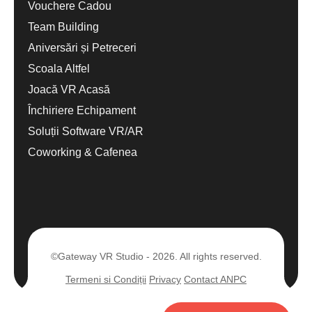
Vouchere Cadou
Team Building
Aniversări și Petreceri
Scoala Altfel
Joacă VR Acasă
Închiriere Echipament
Soluții Software VR/AR
Coworking & Cafenea
©Gateway VR Studio - 2026. All rights reserved.
Termeni si Condiții
Privacy
Contact ANPC