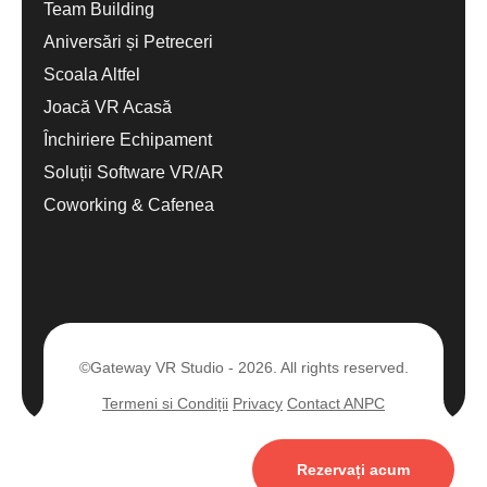
Team Building
Aniversări și Petreceri
Scoala Altfel
Joacă VR Acasă
Închiriere Echipament
Soluții Software VR/AR
Coworking & Cafenea
©Gateway VR Studio - 2026. All rights reserved.
Termeni si Condiții
Privacy
Contact ANPC
Rezervați acum