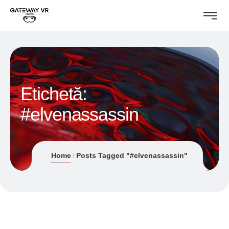
Etichetă:
#elvenassassin
Home
Posts Tagged "#elvenassassin"