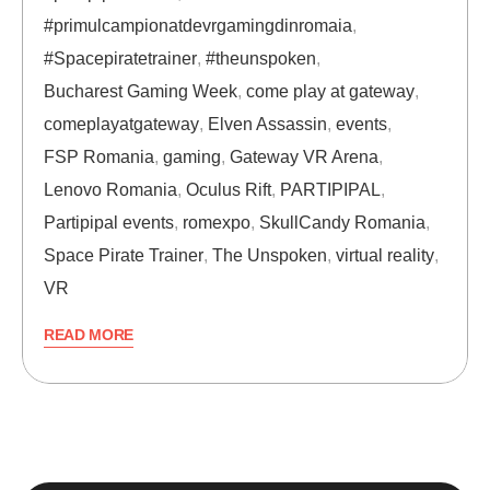
#primulcampionatdevrgamingdinromaia
,
#Spacepiratetrainer
,
#theunspoken
,
Bucharest Gaming Week
,
come play at gateway
,
comeplayatgateway
,
Elven Assassin
,
events
,
FSP Romania
,
gaming
,
Gateway VR Arena
,
Lenovo Romania
,
Oculus Rift
,
PARTIPIPAL
,
Partipipal events
,
romexpo
,
SkullCandy Romania
,
Space Pirate Trainer
,
The Unspoken
,
virtual reality
,
VR
READ MORE