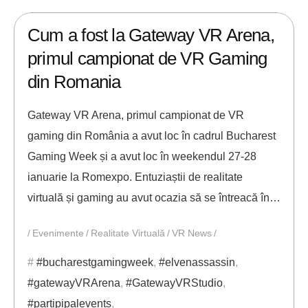
30/01/2018
ANDREI STEFAN
Cum a fost la Gateway VR Arena,
primul campionat de VR Gaming
din Romania
Gateway VR Arena, primul campionat de VR
gaming din România a avut loc în cadrul Bucharest
Gaming Week și a avut loc în weekendul 27-28
ianuarie la Romexpo. Entuziaștii de realitate
virtuală și gaming au avut ocazia să se întreacă în…
Evenimente
Realitate Virtuală
VR News
#bucharestgamingweek
,
#elvenassassin
,
#gatewayVRArena
,
#GatewayVRStudio
,
#partipipalevents
,