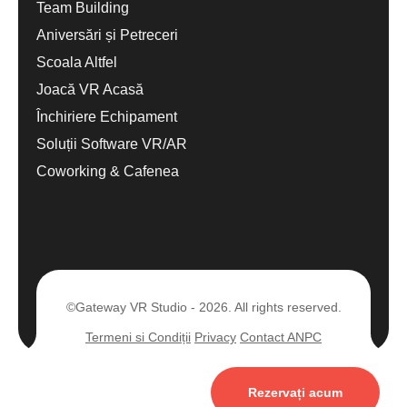
Team Building
Aniversări și Petreceri
Scoala Altfel
Joacă VR Acasă
Închiriere Echipament
Soluții Software VR/AR
Coworking & Cafenea
©Gateway VR Studio - 2026. All rights reserved.
Termeni si Condiții
Privacy
Contact ANPC
Rezervați acum