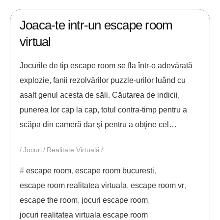
02/05/2018
ANDREI STEFAN
Joaca-te intr-un escape room
virtual
Jocurile de tip escape room se fla într-o adevărată
explozie, fanii rezolvărilor puzzle-urilor luând cu
asalt genul acesta de săli. Căutarea de indicii,
punerea lor cap la cap, totul contra-timp pentru a
scăpa din cameră dar şi pentru a obţine cel…
Jocuri
Realitate Virtuală
escape room
,
escape room bucuresti
,
escape room realitatea virtuala
,
escape room vr
,
escape the room
,
jocuri escape room
,
jocuri realitatea virtuala escape room