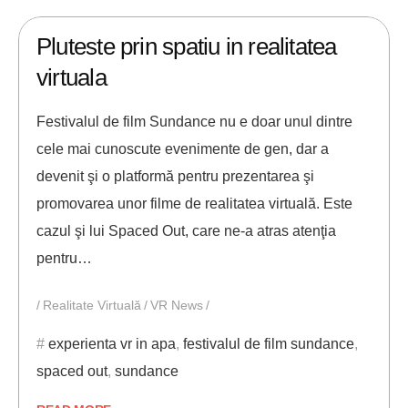
29/01/2020
ANDREI STEFAN
Pluteste prin spatiu in realitatea
virtuala
Festivalul de film Sundance nu e doar unul dintre
cele mai cunoscute evenimente de gen, dar a
devenit şi o platformă pentru prezentarea şi
promovarea unor filme de realitatea virtuală. Este
cazul şi lui Spaced Out, care ne-a atras atenţia
pentru…
Realitate Virtuală
VR News
experienta vr in apa
,
festivalul de film sundance
,
spaced out
,
sundance