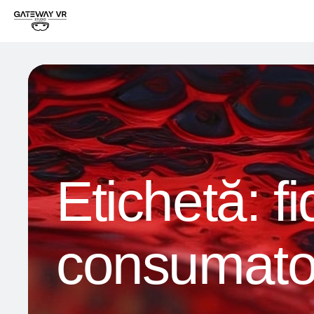
Etichetă:
f
consumator