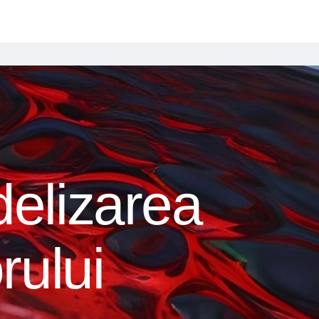
idelizarea
ului