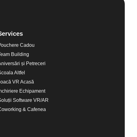
Services
Vouchere Cadou
Team Building
Aniversări și Petreceri
Scoala Altfel
Joacă VR Acasă
Închiriere Echipament
Soluții Software VR/AR
Coworking & Cafenea