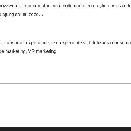
buzzword al momentului, însă mulţi marketeri nu ştiu cum să o fo
re ajung să utilizeze…
vr
,
consumer experience
,
csr
,
experiente vr
,
fidelizarea consuma
 de marketing
,
VR marketing