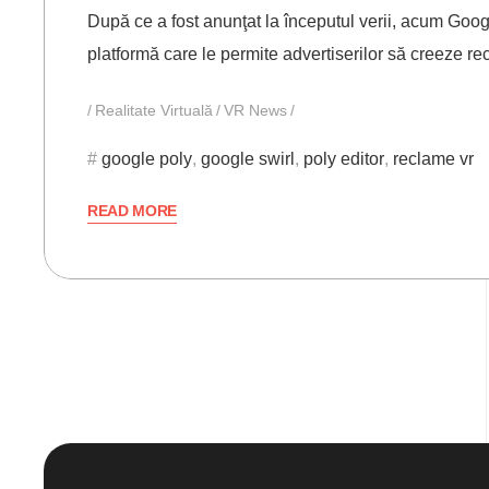
După ce a fost anunţat la începutul verii, acum Goog
platformă care le permite advertiserilor să creeze r
Realitate Virtuală
VR News
google poly
,
google swirl
,
poly editor
,
reclame vr
READ MORE