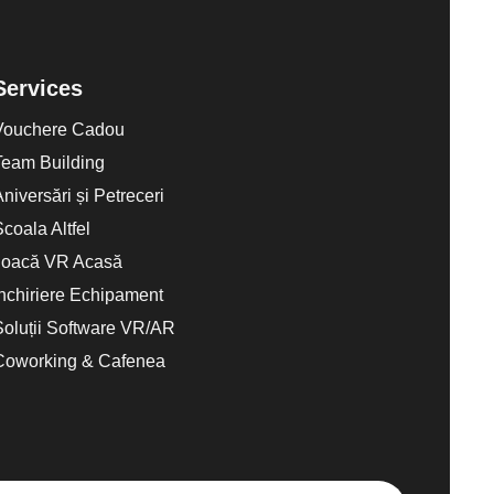
Services
Vouchere Cadou
Team Building
Aniversări și Petreceri
Scoala Altfel
Joacă VR Acasă
Închiriere Echipament
Soluții Software VR/AR
Coworking & Cafenea