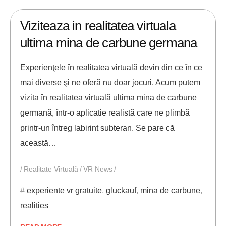
23/08/2018
ANDREI STEFAN
Viziteaza in realitatea virtuala
ultima mina de carbune germana
Experienţele în realitatea virtuală devin din ce în ce
mai diverse şi ne oferă nu doar jocuri. Acum putem
vizita în realitatea virtuală ultima mina de carbune
germană, într-o aplicatie realistă care ne plimbă
printr-un întreg labirint subteran. Se pare că
această…
Realitate Virtuală
VR News
experiente vr gratuite
,
gluckauf
,
mina de carbune
,
realities