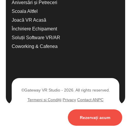
Aniversări și Petreceri
Scoala Altfel
Joacă VR Acasă
Închiriere Echipament
Soluții Software VR/AR
Coworking & Cafenea
©Gateway VR Studio - 2026. All rights reserved.
Termeni si Condiții
Privacy
Contact ANPC
Rezervați acum