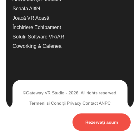
Scoala Altfel
Joacă VR Acasă
Închiriere Echipament
Soluții Software VR/AR
Coworking & Cafenea
©Gateway VR Studio - 2026. All rights reserved.
Termeni si Condiții
Privacy
Contact ANPC
Rezervați acum