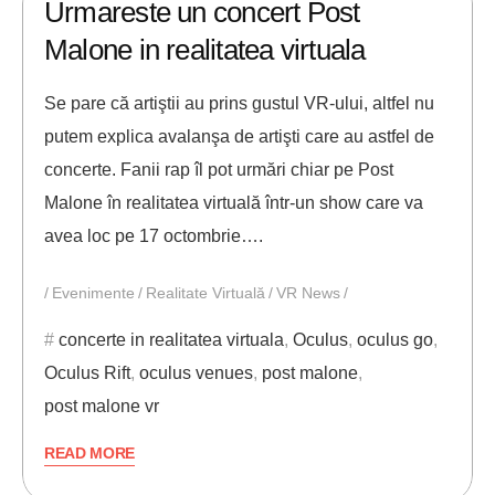
Urmareste un concert Post
Malone in realitatea virtuala
Se pare că artiştii au prins gustul VR-ului, altfel nu
putem explica avalanşa de artişti care au astfel de
concerte. Fanii rap îl pot urmări chiar pe Post
Malone în realitatea virtuală într-un show care va
avea loc pe 17 octombrie….
Evenimente
Realitate Virtuală
VR News
concerte in realitatea virtuala
,
Oculus
,
oculus go
,
Oculus Rift
,
oculus venues
,
post malone
,
post malone vr
READ MORE