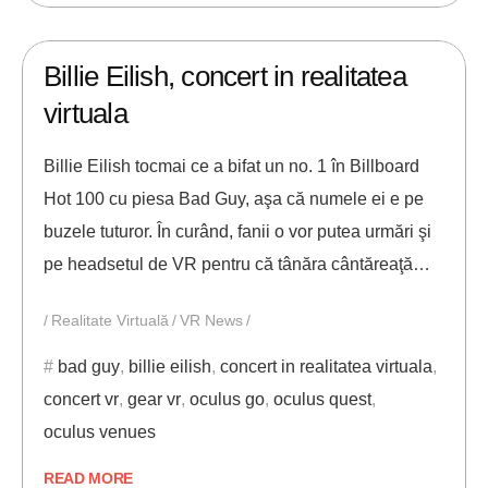
24/08/2019
ANDREI STEFAN
Billie Eilish, concert in realitatea
virtuala
Billie Eilish tocmai ce a bifat un no. 1 în Billboard
Hot 100 cu piesa Bad Guy, aşa că numele ei e pe
buzele tuturor. În curând, fanii o vor putea urmări şi
pe headsetul de VR pentru că tânăra cântăreaţă…
Realitate Virtuală
VR News
bad guy
,
billie eilish
,
concert in realitatea virtuala
,
concert vr
,
gear vr
,
oculus go
,
oculus quest
,
oculus venues
READ MORE