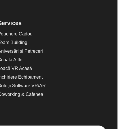
Services
Vouchere Cadou
Team Building
Aniversări și Petreceri
Scoala Altfel
Joacă VR Acasă
Închiriere Echipament
Soluții Software VR/AR
Coworking & Cafenea