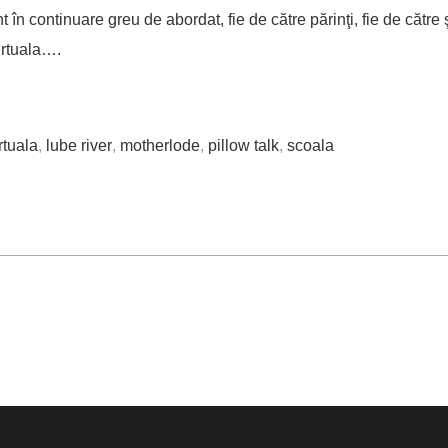
t în continuare greu de abordat, fie de către părinţi, fie de către
irtuala….
rtuala
,
lube river
,
motherlode
,
pillow talk
,
scoala