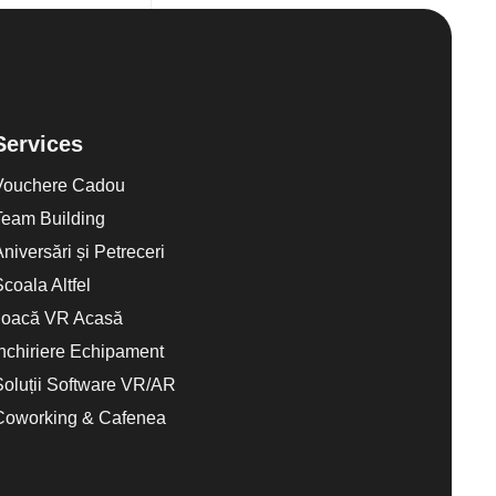
Services
Vouchere Cadou
Team Building
Aniversări și Petreceri
Scoala Altfel
Joacă VR Acasă
Închiriere Echipament
Soluții Software VR/AR
Coworking & Cafenea