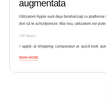
augmentata
Utilizatorii Apple sunt deja familiarizaţi cu platform
dori să le achiziţioneze. Mai nou, utilizatorii vor pu
VR News
apple
,
ar shopping
,
cumparaturi ar
,
quick look
,
qui
READ MORE