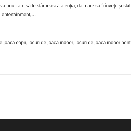
 nou care să le stârnească atenţia, dar care să îi înveţe şi skill
ru entertainment,…
de joaca copii
,
locuri de joaca indoor
,
locuri de joaca indoor pent