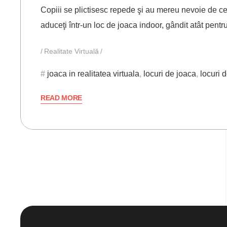
Copiii se plictisesc repede şi au mereu nevoie de ceva
aduceţi într-un loc de joaca indoor, gândit atât pent
Realitate Virtuală
joaca in realitatea virtuala
,
locuri de joaca
,
locuri 
READ MORE