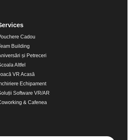
Services
Vouchere Cadou
Team Building
Aniversări și Petreceri
Scoala Altfel
Joacă VR Acasă
Închiriere Echipament
Soluții Software VR/AR
Coworking & Cafenea