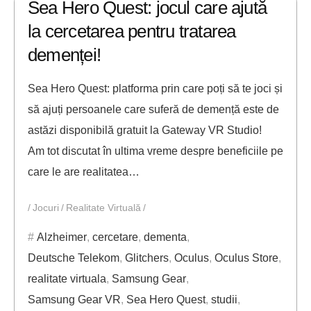
Sea Hero Quest: jocul care ajută
la cercetarea pentru tratarea
demenței!
Sea Hero Quest: platforma prin care poți să te joci și
să ajuți persoanele care suferă de demență este de
astăzi disponibilă gratuit la Gateway VR Studio!
Am tot discutat în ultima vreme despre beneficiile pe
care le are realitatea…
Jocuri
Realitate Virtuală
Alzheimer
,
cercetare
,
dementa
,
Deutsche Telekom
,
Glitchers
,
Oculus
,
Oculus Store
,
realitate virtuala
,
Samsung Gear
,
Samsung Gear VR
,
Sea Hero Quest
,
studii
,