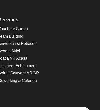
Services
Vouchere Cadou
Team Building
Aniversări și Petreceri
Scoala Altfel
Joacă VR Acasă
Închiriere Echipament
Soluții Software VR/AR
Coworking & Cafenea