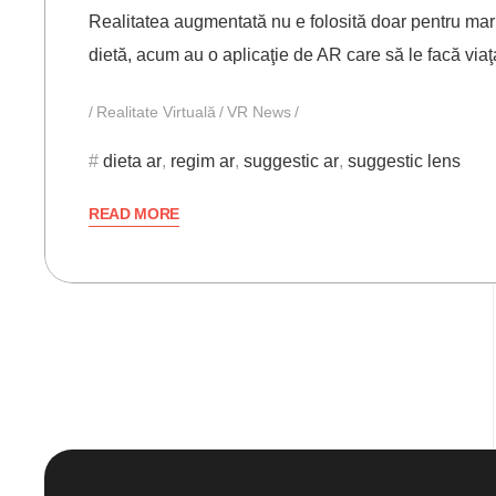
Realitatea augmentată nu e folosită doar pentru marke
dietă, acum au o aplicaţie de AR care să le facă vi
Realitate Virtuală
VR News
dieta ar
,
regim ar
,
suggestic ar
,
suggestic lens
READ MORE