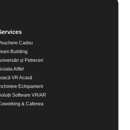
Services
Vouchere Cadou
Team Building
Aniversări și Petreceri
Scoala Altfel
Joacă VR Acasă
Închiriere Echipament
Soluții Software VR/AR
Coworking & Cafenea