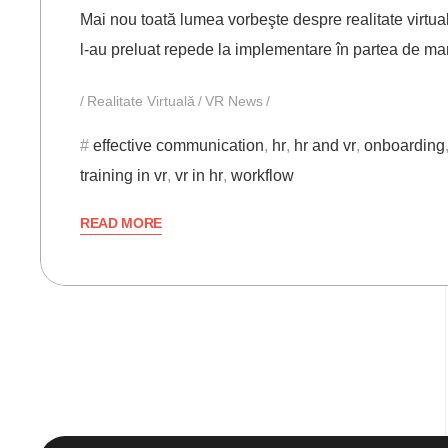
Mai nou toată lumea vorbeşte despre realitate virtua
l-au preluat repede la implementare în partea de mar
Realitate Virtuală
VR News
effective communication
,
hr
,
hr and vr
,
onboarding
training in vr
,
vr in hr
,
workflow
READ MORE