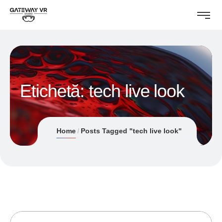
Etichetă:
tech live look
Home
Posts Tagged "tech live look"
01/06/2018
ANDREI STEFAN