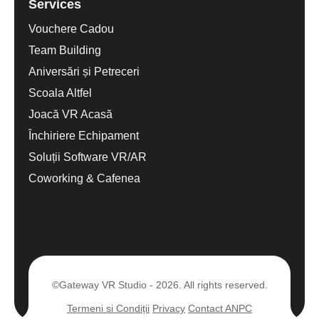
Services
Vouchere Cadou
Team Building
Aniversări și Petreceri
Scoala Altfel
Joacă VR Acasă
Închiriere Echipament
Soluții Software VR/AR
Coworking & Cafenea
©Gateway VR Studio - 2026. All rights reserved.
Termeni si Condiții
Privacy
Contact ANPC