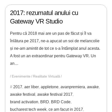
30/12/2017
ANDREI STEFAN
2017: rezumatul anului cu
Gateway VR Studio
Pentru că 2018 mai are un pas de făcut și îl va
înlătura pe 2017, ne-a apucat un soi de melancolie
și ne-am amintit de tot ce s-a întâmplat anul acesta.
A fost un an extraordinar pentru Gateway VR. Un
an…
Evenimente
Realitate Virtuală
2017
,
aer liber
,
appletone
,
avanpremiera
,
awake
,
awake festival
,
awake festival 2017
,
brand activation
,
BRD
,
BRD Code
,
bucharest tech week
,
ce am facut in 2017
,