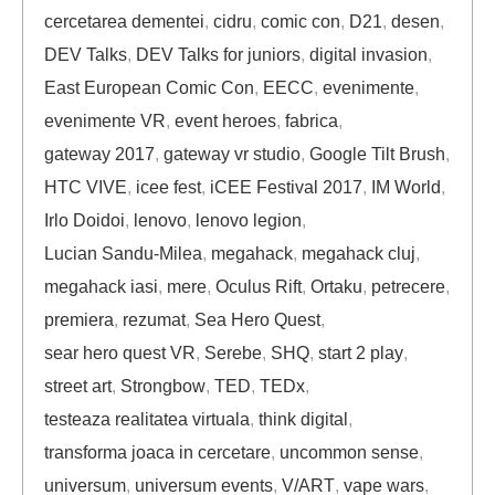
cercetarea dementei
,
cidru
,
comic con
,
D21
,
desen
,
DEV Talks
,
DEV Talks for juniors
,
digital invasion
,
East European Comic Con
,
EECC
,
evenimente
,
evenimente VR
,
event heroes
,
fabrica
,
gateway 2017
,
gateway vr studio
,
Google Tilt Brush
,
HTC VIVE
,
icee fest
,
iCEE Festival 2017
,
IM World
,
Irlo Doidoi
,
lenovo
,
lenovo legion
,
Lucian Sandu-Milea
,
megahack
,
megahack cluj
,
megahack iasi
,
mere
,
Oculus Rift
,
Ortaku
,
petrecere
,
premiera
,
rezumat
,
Sea Hero Quest
,
sear hero quest VR
,
Serebe
,
SHQ
,
start 2 play
,
street art
,
Strongbow
,
TED
,
TEDx
,
testeaza realitatea virtuala
,
think digital
,
transforma joaca in cercetare
,
uncommon sense
,
universum
,
universum events
,
V/ART
,
vape wars
,