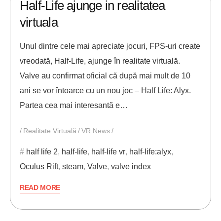
Half-Life ajunge in realitatea
virtuala
Unul dintre cele mai apreciate jocuri, FPS-uri create
vreodată, Half-Life, ajunge în realitate virtuală.
Valve au confirmat oficial că după mai mult de 10
ani se vor întoarce cu un nou joc – Half Life: Alyx.
Partea cea mai interesantă e…
Realitate Virtuală
VR News
half life 2
,
half-life
,
half-life vr
,
half-life:alyx
,
Oculus Rift
,
steam
,
Valve
,
valve index
READ MORE
28/09/2017
ANDREI STEFAN