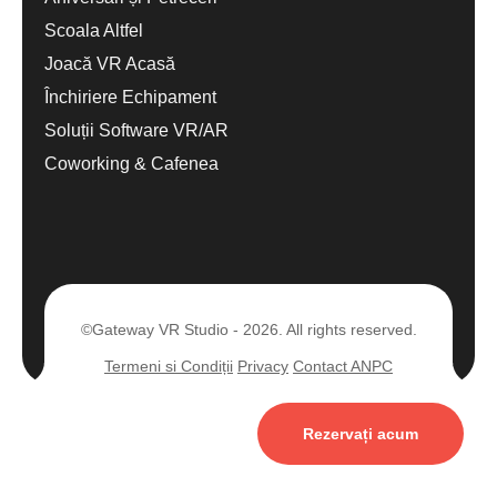
Scoala Altfel
Joacă VR Acasă
Închiriere Echipament
Soluții Software VR/AR
Coworking & Cafenea
©Gateway VR Studio - 2026. All rights reserved.
Termeni si Condiții
Privacy
Contact ANPC
Rezervați acum