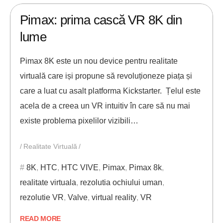
Pimax: prima cască VR 8K din
lume
Pimax 8K este un nou device pentru realitate
virtuală care iși propune să revoluționeze piața și
care a luat cu asalt platforma Kickstarter. Țelul este
acela de a creea un VR intuitiv în care să nu mai
existe problema pixelilor vizibili…
Realitate Virtuală
8K
,
HTC
,
HTC VIVE
,
Pimax
,
Pimax 8k
,
realitate virtuala
,
rezolutia ochiului uman
,
rezolutie VR
,
Valve
,
virtual reality
,
VR
READ MORE