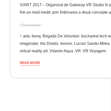
V/ART 2017 – Organizat de Gateway VR Studio în pa
într-un mod inedit, prin îmbinarea a două concepte ap
Evenimente
arta
,
benq
,
Brigada De Voluntari
,
bucharest tech 
imaginatie
,
Irlo Doidoi
,
lenovo
,
Lucian Sandu-Milea
virtual reality art
,
Vitamin Aqua
,
VR
,
VR Voyagers
READ MORE