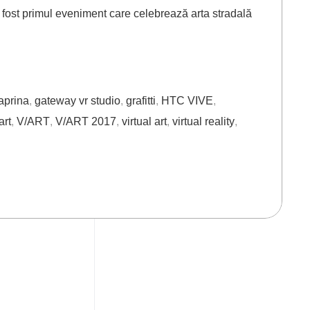
ost primul eveniment care celebrează arta stradală
aprina
,
gateway vr studio
,
grafitti
,
HTC VIVE
,
art
,
V/ART
,
V/ART 2017
,
virtual art
,
virtual reality
,