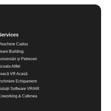
Services
Vouchere Cadou
Team Building
Aniversări și Petreceri
Scoala Altfel
Joacă VR Acasă
Închiriere Echipament
Soluții Software VR/AR
Coworking & Cafenea