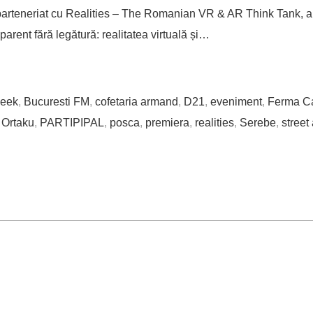
rteneriat cu Realities – The Romanian VR & AR Think Tank, a f
arent fără legătură: realitatea virtuală și…
week
,
Bucuresti FM
,
cofetaria armand
,
D21
,
eveniment
,
Ferma C
,
Ortaku
,
PARTIPIPAL
,
posca
,
premiera
,
realities
,
Serebe
,
street 