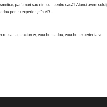
 cosmetice, parfumuri sau nimicuri pentru casă? Atunci avem soluţ
r cadou pentru experienţe în VR –…
ecret santa
,
craciun vr
,
voucher cadou
,
voucher experienta vr