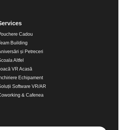
Services
Vouchere Cadou
Team Building
Aniversări și Petreceri
Scoala Altfel
Joacă VR Acasă
Închiriere Echipament
Soluții Software VR/AR
Coworking & Cafenea