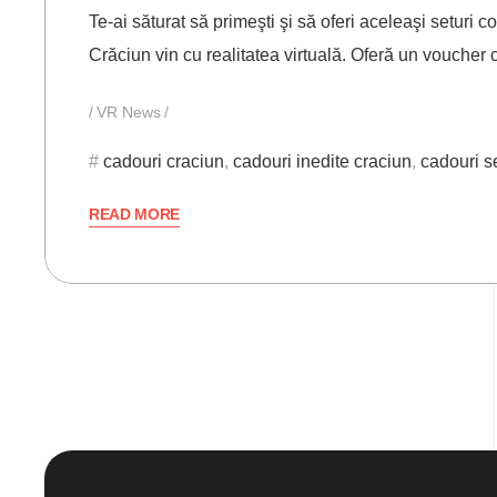
Te-ai săturat să primeşti şi să oferi aceleaşi seturi
Crăciun vin cu realitatea virtuală. Oferă un vouche
VR News
cadouri craciun
,
cadouri inedite craciun
,
cadouri s
READ MORE