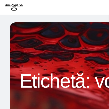
Etichetă:
v