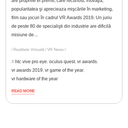
are propriile ei premii, care recunosc inovaţia,
popularitatea şi aprecieaza mişcările în marketing,
film sau jocuri în cadrul VR Awards 2019. Un juriu
de peste 80 de specialişti din industrie are dificilă
misiune de…
Realitate Virtuală
VR News
htc vive pro eye
,
oculus quest
,
vr awards
,
vr awards 2019
,
vr game of the year
,
vr hardware of the year
READ MORE