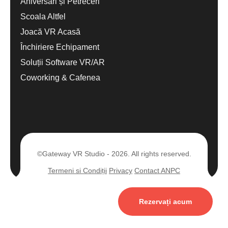
Aniversări și Petreceri
Scoala Altfel
Joacă VR Acasă
Închiriere Echipament
Soluții Software VR/AR
Coworking & Cafenea
©Gateway VR Studio - 2026. All rights reserved.
Termeni si Condiții
Privacy
Contact ANPC
Rezervați acum