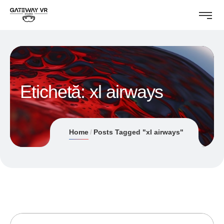
Etichetă:
xl airways
Home
Posts Tagged "xl airways"
23/08/2018
ANDREI STEFAN