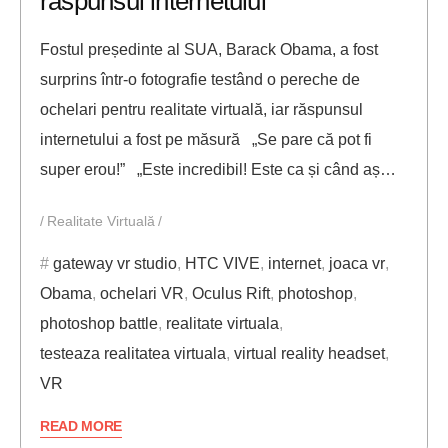
răspunsul internetului
Fostul președinte al SUA, Barack Obama, a fost
surprins într-o fotografie testând o pereche de
ochelari pentru realitate virtuală, iar răspunsul
internetului a fost pe măsură „Se pare că pot fi
super erou!” „Este incredibil! Este ca și când aș…
Realitate Virtuală
gateway vr studio
,
HTC VIVE
,
internet
,
joaca vr
,
Obama
,
ochelari VR
,
Oculus Rift
,
photoshop
,
photoshop battle
,
realitate virtuala
,
testeaza realitatea virtuala
,
virtual reality headset
,
VR
READ MORE