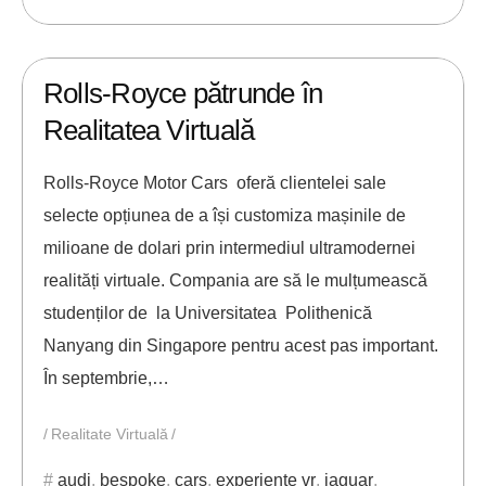
18/04/2017
ANDREI STEFAN
Rolls-Royce pătrunde în
Realitatea Virtuală
Rolls-Royce Motor Cars oferă clientelei sale
selecte opțiunea de a își customiza mașinile de
milioane de dolari prin intermediul ultramodernei
realități virtuale. Compania are să le mulțumească
studenților de la Universitatea Polithenică
Nanyang din Singapore pentru acest pas important.
În septembrie,…
Realitate Virtuală
audi
,
bespoke
,
cars
,
experiente vr
,
jaguar
,