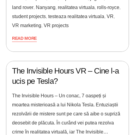
land rover
,
Nanyang
,
realitatea virtuala
,
rolls-royce
,
student projects
,
testeaza realitatea virtuala
,
VR
,
VR marketing
,
VR projects
READ MORE
12/04/2017
ANDREI STEFAN
The Invisible Hours VR – Cine l-a
ucis pe Tesla?
The Invisible Hours – Un conac, 7 oaspeți și
moartea misterioasă a lui Nikola Tesla. Entuziaștii
rezolvării de mistere sunt pe care să aibe o supriză
deosebit de plăcuta. În curând vei putea rezolva
crime în realitatea virtuală, iar The Invisible…