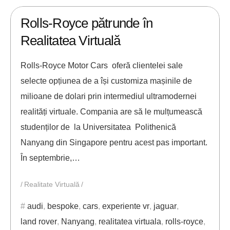
Rolls-Royce pătrunde în
Realitatea Virtuală
Rolls-Royce Motor Cars oferă clientelei sale
selecte opțiunea de a își customiza mașinile de
milioane de dolari prin intermediul ultramodernei
realități virtuale. Compania are să le mulțumească
studenților de la Universitatea Polithenică
Nanyang din Singapore pentru acest pas important.
În septembrie,…
Realitate Virtuală
audi
,
bespoke
,
cars
,
experiente vr
,
jaguar
,
land rover
,
Nanyang
,
realitatea virtuala
,
rolls-royce
,