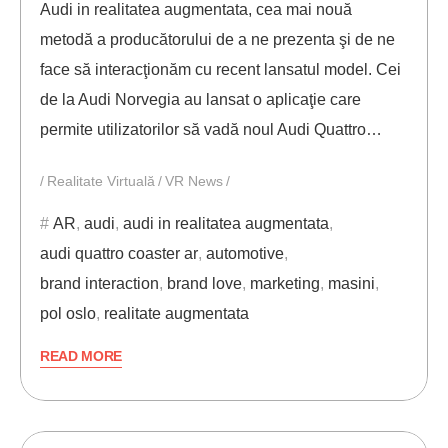
Audi in realitatea augmentata, cea mai nouă
metodă a producătorului de a ne prezenta şi de ne
face să interacţionăm cu recent lansatul model. Cei
de la Audi Norvegia au lansat o aplicaţie care
permite utilizatorilor să vadă noul Audi Quattro…
Realitate Virtuală
VR News
AR
,
audi
,
audi in realitatea augmentata
,
audi quattro coaster ar
,
automotive
,
brand interaction
,
brand love
,
marketing
,
masini
,
pol oslo
,
realitate augmentata
READ MORE
15/01/2018
ANDREI STEFAN