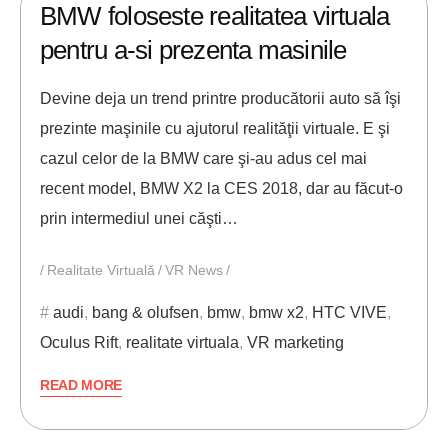
BMW foloseste realitatea virtuala
pentru a-si prezenta masinile
Devine deja un trend printre producătorii auto să îşi
prezinte maşinile cu ajutorul realităţii virtuale. E şi
cazul celor de la BMW care şi-au adus cel mai
recent model, BMW X2 la CES 2018, dar au făcut-o
prin intermediul unei căşti…
Realitate Virtuală
VR News
audi
,
bang & olufsen
,
bmw
,
bmw x2
,
HTC VIVE
,
Oculus Rift
,
realitate virtuala
,
VR marketing
READ MORE
18/04/2017
ANDREI STEFAN