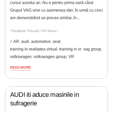
cursul acestui an. Nu e pentru prima oară când
Grupul VAG vine cu asemenea idei, în urmă cu cinci
ani demonstrând un proces similar, în…
Realitate Virtuală
VR News
AR
,
audi
,
automotive
,
seat
,
training in realitatea virtual
,
training in vr
,
vag group
,
volkswagen
,
volkswagen group
,
VR
READ MORE
07/02/2018
ANDREI STEFAN
AUDI iti aduce masinile in
sufragerie