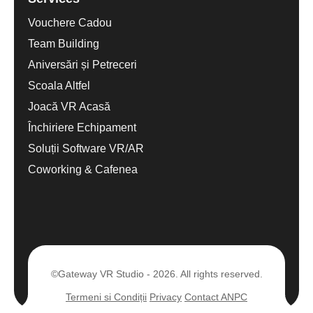
Vouchere Cadou
Team Building
Aniversări și Petreceri
Scoala Altfel
Joacă VR Acasă
Închiriere Echipament
Soluții Software VR/AR
Coworking & Cafenea
©Gateway VR Studio - 2026. All rights reserved.
Termeni si Condiții
Privacy
Contact ANPC