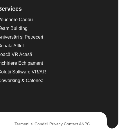
Services
Vouchere Cadou
Team Building
Aniversări și Petreceri
Scoala Altfel
Joacă VR Acasă
Închiriere Echipament
Soluții Software VR/AR
Coworking & Cafenea
Termeni si Condiții
Privacy
Contact ANPC