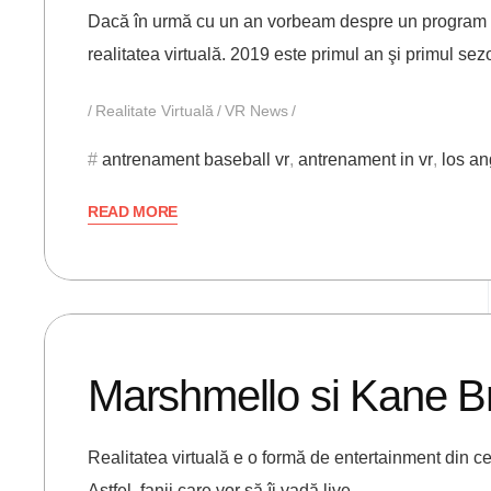
Dacă în urmă cu un an vorbeam despre un program de
realitatea virtuală. 2019 este primul an şi primul s
Realitate Virtuală
VR News
antrenament baseball vr
,
antrenament in vr
,
los a
READ MORE
29/08/2019
ANDREI STEFAN
Marshmello si Kane B
Realitatea virtuală e o formă de entertainment din c
Astfel, fanii care vor să îi vadă live…