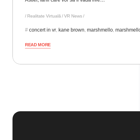
Realitate Virtuală
VR News
concert in vr
,
kane brown
,
marshmello
,
marshmello
READ MORE