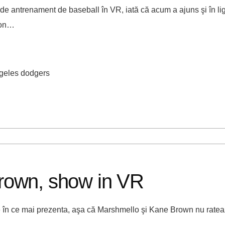
 antrenament de baseball în VR, iată că acum a ajuns şi în li
ezon…
ngeles dodgers
rown, show in VR
e în ce mai prezenta, aşa că Marshmello şi Kane Brown nu ratează