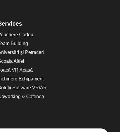
Services
Vouchere Cadou
Team Building
Aniversări și Petreceri
Scoala Altfel
Joacă VR Acasă
Închiriere Echipament
Soluții Software VR/AR
Coworking & Cafenea