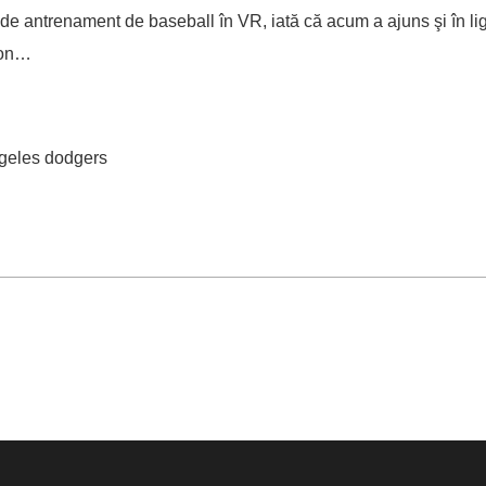
 antrenament de baseball în VR, iată că acum a ajuns şi în li
ezon…
ngeles dodgers