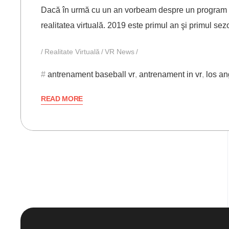
Dacă în urmă cu un an vorbeam despre un program de
realitatea virtuală. 2019 este primul an şi primul s
Realitate Virtuală
VR News
antrenament baseball vr
,
antrenament in vr
,
los a
READ MORE