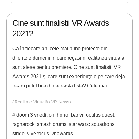
20/08/2021
ANDREI STEFAN
Cine sunt finalistii VR Awards
2021?
Ca în fiecare an, cele mai bune proiecte din
diferitele domenii în care regăsim realitatea virtuală
sunt alese pentru premiere. Cine sunt finaliştii VR
Awards 2021 şi care sunt experienţele pe care deja
le-am putut bifa din această listă? Cele mai…
Realitate Virtuală
VR News
doom 3 vr edition
,
horror bar vr
,
oculus quest
,
ragnarock
,
smash drums
,
star wars: squadrons
,
stride
,
vive focus
,
vr awards