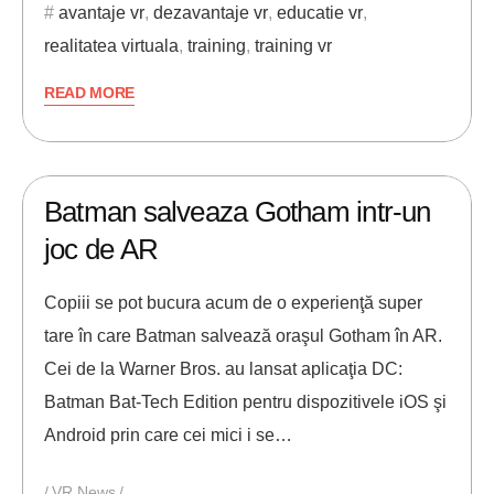
avantaje vr
,
dezavantaje vr
,
educatie vr
,
realitatea virtuala
,
training
,
training vr
READ MORE
10/08/2021
ANDREI STEFAN
Batman salveaza Gotham intr-un
joc de AR
Copiii se pot bucura acum de o experienţă super
tare în care Batman salvează oraşul Gotham în AR.
Cei de la Warner Bros. au lansat aplicaţia DC:
Batman Bat-Tech Edition pentru dispozitivele iOS şi
Android prin care cei mici i se…
VR News