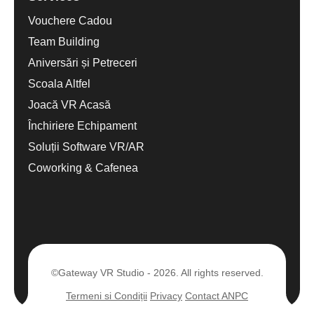
Vouchere Cadou
Team Building
Aniversări și Petreceri
Scoala Altfel
Joacă VR Acasă
Închiriere Echipament
Soluții Software VR/AR
Coworking & Cafenea
©Gateway VR Studio - 2026. All rights reserved.
Termeni si Condiții
Privacy
Contact ANPC