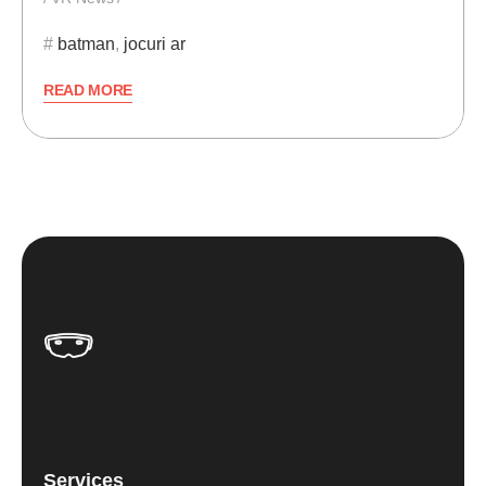
batman
,
jocuri ar
READ MORE
Services