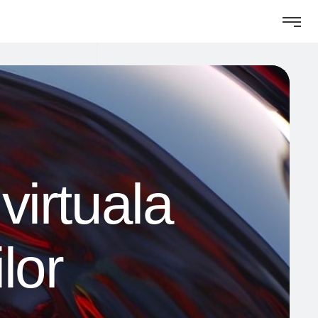
virtuala
lor