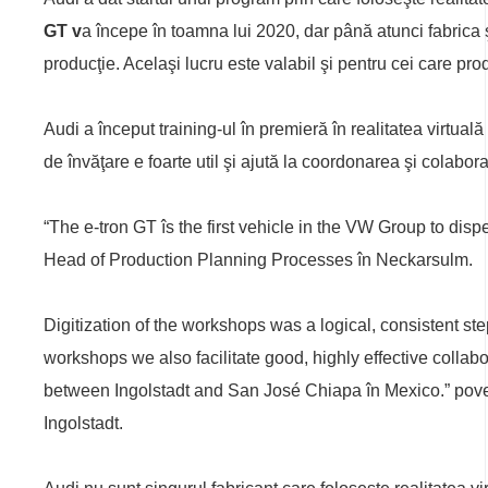
GT v
a începe în toamna lui 2020, dar până atunci fabrica
producţie. Acelaşi lucru este valabil şi pentru cei care pr
Audi a început training-ul în premieră în realitatea virtual
de învăţare e foarte util şi ajută la coordonarea şi colabora
“The e-tron GT îs the first vehicle in the VW Group to dis
Head of Production Planning Processes în Neckarsulm.
Digitization of the workshops was a logical, consistent ste
workshops we also facilitate good, highly effective collabor
between Ingolstadt and San José Chiapa în Mexico.” po
Ingolstadt.