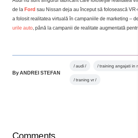
Audi nu sunt singurul fabricant care foloseşte realitatea vi
de la
Ford
sau Nissan deja au început să folosească VR-ul 
a folosit realitatea virtuală în campaniile de marketing – d
urile auto
, până la campanii de realitate augmentată pent
audi
training angajati in 
By
ANDREI STEFAN
traning vr
Comments