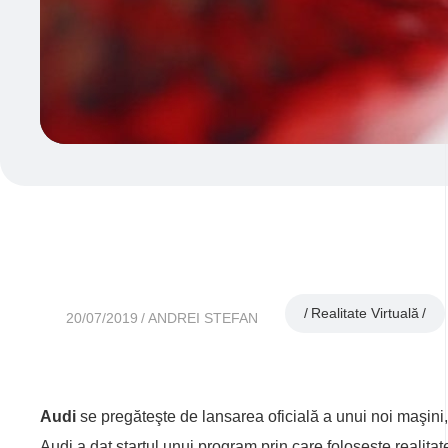
Realitate Virtuală
20/07/2019
ANDREI STEFAN
Audi
se pregăteşte de lansarea oficială a unui noi maşini,
Audi a dat startul unui program prin care foloseşte realitat