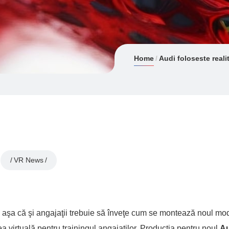
Home
Audi foloseste reali
VR News
 aşa că şi angajaţii trebuie să înveţe cum se montează noul mode
ea virtuală pentru trainingul angajaţilor. Producţia pentru noul
Au