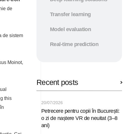
nie de
Transfer learning
Model evaluation
ta de sistem
Real-time prediction
kus Moinot,
Recent posts
tual
g this
20/07/2026
în
Petrecere pentru copii în București:
o zi de naștere VR de neuitat (3–8
ani)