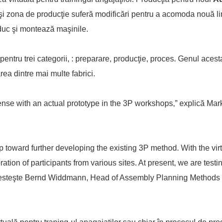
 şi zona de producţie suferă modificări pentru a acomoda nouă li
oduc şi montează maşinile.
ă pentru trei categorii, : preparare, producţie, proces. Genul aces
rea dintre mai multe fabrici.
pense with an actual prototype in the 3P workshops,” explică Mar
p toward further developing the existing 3P method. With the vir
ation of participants from various sites. At present, we are testin
vesteşte Bernd Widdmann, Head of Assembly Planning Methods 