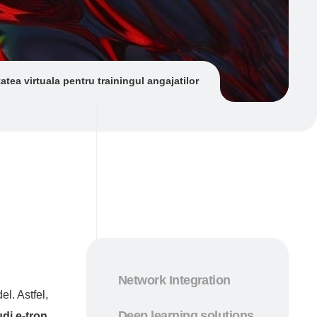
tatea virtuala pentru trainingul angajatilor
Network Integration
l. Astfel,
Deep learning solutions
di e-tron