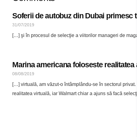
Soferii de autobuz din Dubai primesc tr
31/07/2019
[…] şi în procesul de selecţie a viitorilor manageri de m
Marina americana foloseste realitatea
08/08/2019
[…] virtuală, am văzut-o întâmplându-se în sectorul privat
realitatea virtuală, iar Walmart chiar a ajuns să facă selecţ