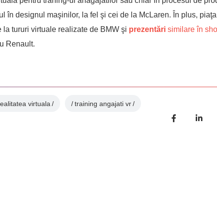
rtuală pentru traning-ul anagajatilor sau chiar în procesul de pro
în designul maşinilor, la fel şi cei de la McLaren. În plus, piaţ
e la tururi virtuale realizate de BMW şi
prezentări
similare în sh
ru Renault.
realitatea virtuala
training angajati vr