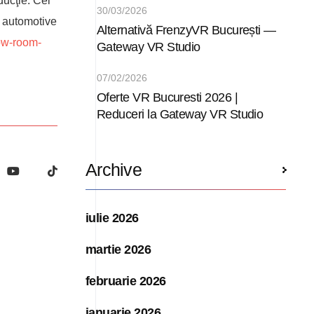
ducţie. Cei
30/03/2026
a automotive
Alternativă FrenzyVR București —
ow-room-
Gateway VR Studio
07/02/2026
Oferte VR Bucuresti 2026 |
Reduceri la Gateway VR Studio
Archive
iulie 2026
martie 2026
februarie 2026
ianuarie 2026