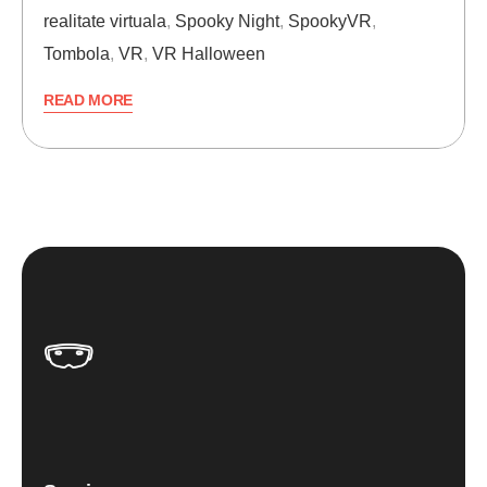
realitate virtuala
,
Spooky Night
,
SpookyVR
,
Tombola
,
VR
,
VR Halloween
READ MORE