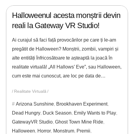
26/10/2017
ANDREI STEFAN
Halloweenul acesta monștrii devin
reali la Gateway VR Studio!
Ai curajul să faci față provocărilor pe care ți le-am
pregătit de Halloween? Monștrii, zombii, vampiri și
alte entități înfricosătoare te așteaptă la joacă în
realitate virtuală! „All Hallows’ Eve”, sau Halloween,
cum este mai cunoscut, are loc pe data de…
Realitate Virtuală
Arizona Sunshine
,
Brookhaven Experiment
,
Dead Hungry
,
Duck Season
,
Emily Wants to Play
,
GatewayVR Studio
,
Ghost Town Mine Ride
,
Halloween
,
Horror
,
Monstrum
,
Premii
,