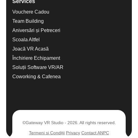
Services
Vouchere Cadou
Team Building
Aniversări și Petreceri
Scoala Altfel
Joacă VR Acasă
Închiriere Echipament
Soluții Software VR/AR
Coworking & Cafenea
©Gateway VR Studio - 2026. All rights reserved.
Termeni si Condiții
Privacy
Contact ANPC