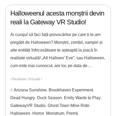
26/10/2017
ANDREI STEFAN
Halloweenul acesta monștrii devin
reali la Gateway VR Studio!
Ai curajul să faci față provocărilor pe care ți le-am
pregătit de Halloween? Monștrii, zombii, vampiri și
alte entități înfricosătoare te așteaptă la joacă în
realitate virtuală! „All Hallows’ Eve”, sau Halloween,
cum este mai cunoscut, are loc pe data de…
Realitate Virtuală
Arizona Sunshine
,
Brookhaven Experiment
,
Dead Hungry
,
Duck Season
,
Emily Wants to Play
,
GatewayVR Studio
,
Ghost Town Mine Ride
,
Halloween
,
Horror
,
Monstrum
,
Premii
,