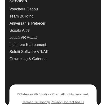
Services
Vouchere Cadou
Team Building
Aniversări și Petreceri
Scoala Altfel
Joacă VR Acasă
Închiriere Echipament
Soluții Software VR/AR
Coworking & Cafenea
©Gateway VR Studio - 2026. All rights reserved.
Termeni si Condiții
Privacy
Contact ANPC