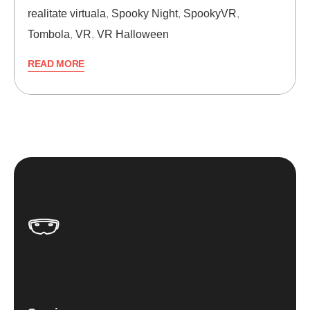
realitate virtuala
,
Spooky Night
,
SpookyVR
,
Tombola
,
VR
,
VR Halloween
READ MORE