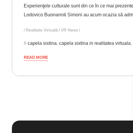
Experienţele culturale sunt din ce în ce mai prezent
Lodovico Buonarroti Simoni au acum ocazia să adm
Realitate Virtuală
VR News
capela sixtina
,
capela sixtina in realitatea virtuala
,
READ MORE