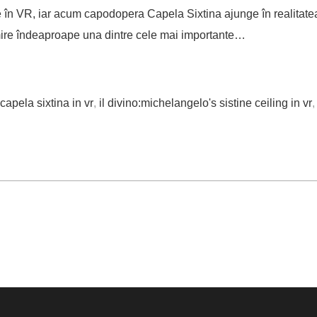
e în VR, iar acum capodopera Capela Sixtina ajunge în realitatea 
ire îndeaproape una dintre cele mai importante…
capela sixtina in vr
,
il divino:michelangelo's sistine ceiling in vr