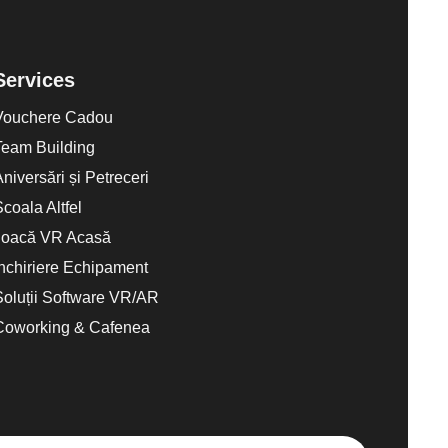
Services
Vouchere Cadou
Team Building
Aniversări și Petreceri
Scoala Altfel
Joacă VR Acasă
Închiriere Echipament
Soluții Software VR/AR
Coworking & Cafenea