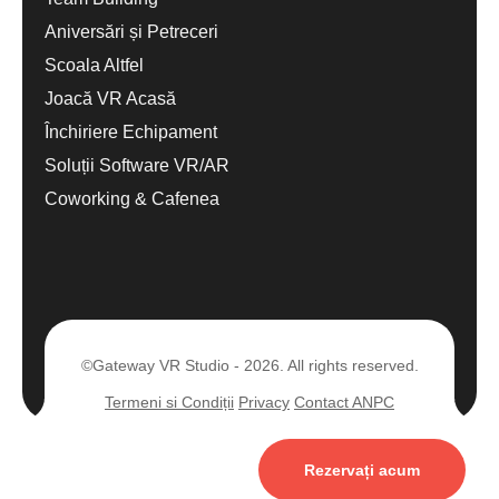
Aniversări și Petreceri
Scoala Altfel
Joacă VR Acasă
Închiriere Echipament
Soluții Software VR/AR
Coworking & Cafenea
©Gateway VR Studio - 2026. All rights reserved.
Termeni si Condiții
Privacy
Contact ANPC
Rezervați acum