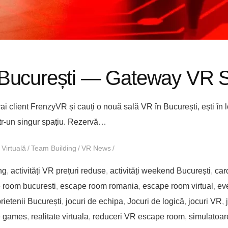
 București — Gateway VR S
 client FrenzyVR și cauți o nouă sală VR în București, ești în 
ntr-un singur spațiu. Rezervă…
 Virtuală
Team Building
VR News
ng
,
activități VR prețuri reduse
,
activități weekend București
,
car
 room bucuresti
,
escape room romania
,
escape room virtual
,
ev
prietenii București
,
jocuri de echipa
,
Jocuri de logică
,
jocuri VR
,
e games
,
realitate virtuala
,
reduceri VR escape room
,
simulatoar