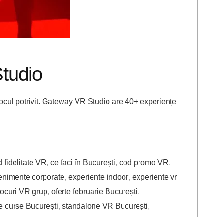
tudio
locul potrivit. Gateway VR Studio are 40+ experiențe
d fidelitate VR
,
ce faci în București
,
cod promo VR
,
enimente corporate
,
experiente indoor
,
experiente vr
jocuri VR grup
,
oferte februarie București
,
e curse București
,
standalone VR București
,