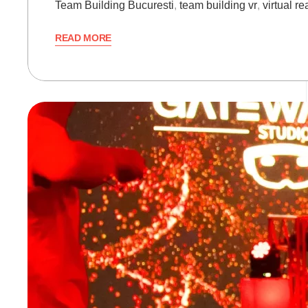
Team Building Bucuresti
,
team building vr
,
virtual r
READ MORE