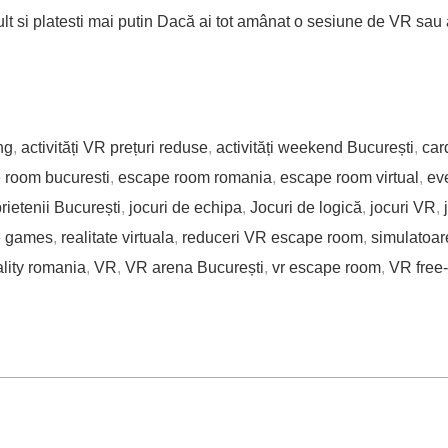
 si platesti mai putin Dacă ai tot amânat o sesiune de VR sau ai 
ng
,
activități VR prețuri reduse
,
activități weekend București
,
car
 room bucuresti
,
escape room romania
,
escape room virtual
,
ev
prietenii București
,
jocuri de echipa
,
Jocuri de logică
,
jocuri VR
,
e games
,
realitate virtuala
,
reduceri VR escape room
,
simulatoar
eality romania
,
VR
,
VR arena București
,
vr escape room
,
VR free