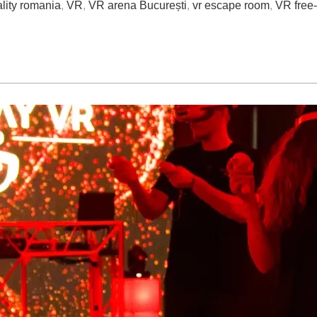
eality romania
,
VR
,
VR arena București
,
vr escape room
,
VR free