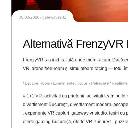
30/03/2026
gatewayesrl1
Alternativă FrenzyVR
FrenzyVR s-a închis. Iată unde mergi acum. Dacă erai
VR, arene free-roam și simulatoare racing — totul î
Escape Room
Evenimente
Jocuri
Petrecere
Realitate
1+1 VR
,
activitati cu prietenii
,
activitati team buildi
divertisment București
,
divertisment modern
,
escape
,
experiențe VR cupluri
,
gateway vr studio
,
ieșiri cu 
oferte gaming București
,
oferte VR București
,
puzzl