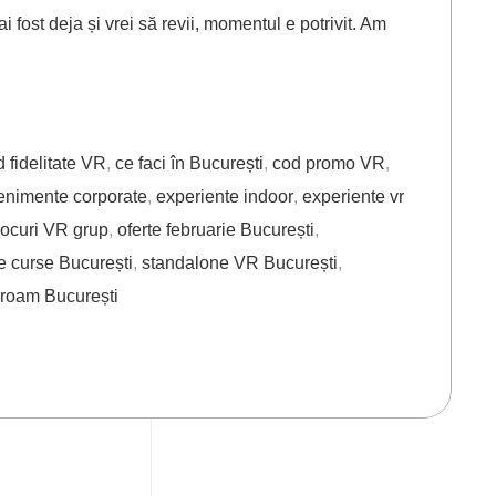
fost deja și vrei să revii, momentul e potrivit. Am
d fidelitate VR
,
ce faci în București
,
cod promo VR
,
enimente corporate
,
experiente indoor
,
experiente vr
jocuri VR grup
,
oferte februarie București
,
e curse București
,
standalone VR București
,
-roam București