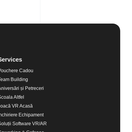
Services
Vouchere Cadou
Team Building
Aniversări și Petreceri
Scoala Altfel
Joacă VR Acasă
Închiriere Echipament
Soluții Software VR/AR