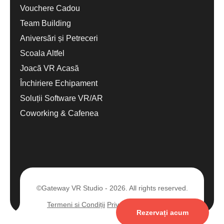
Vouchere Cadou
Team Building
Aniversări și Petreceri
Scoala Altfel
Joacă VR Acasă
Închiriere Echipament
Soluții Software VR/AR
Coworking & Cafenea
©Gateway VR Studio - 2026. All rights reserved.
Termeni si Condiții
Privacy
Contact ANPC
Rezervați acum