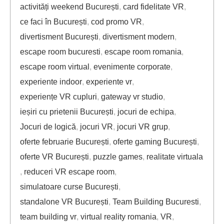
activități weekend București
,
card fidelitate VR
,
ce faci în București
,
cod promo VR
,
divertisment București
,
divertisment modern
,
escape room bucuresti
,
escape room romania
,
escape room virtual
,
evenimente corporate
,
experiente indoor
,
experiente vr
,
experiențe VR cupluri
,
gateway vr studio
,
ieșiri cu prietenii București
,
jocuri de echipa
,
Jocuri de logică
,
jocuri VR
,
jocuri VR grup
,
oferte februarie București
,
oferte gaming București
,
oferte VR București
,
puzzle games
,
realitate virtuala
,
reduceri VR escape room
,
simulatoare curse București
,
standalone VR București
,
Team Building Bucuresti
,
team building vr
,
virtual reality romania
,
VR
,