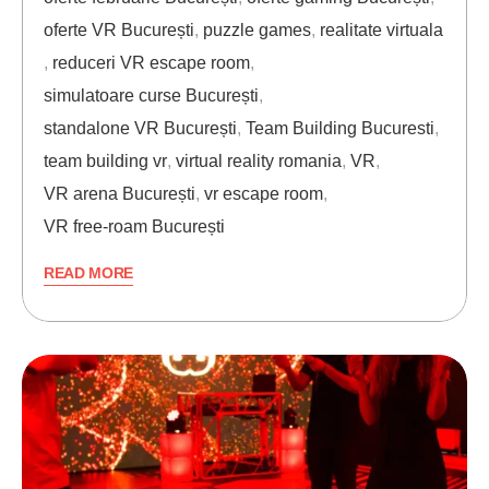
oferte VR București
,
puzzle games
,
realitate virtuala
,
reduceri VR escape room
,
simulatoare curse București
,
standalone VR București
,
Team Building Bucuresti
,
team building vr
,
virtual reality romania
,
VR
,
VR arena București
,
vr escape room
,
VR free-roam București
READ MORE