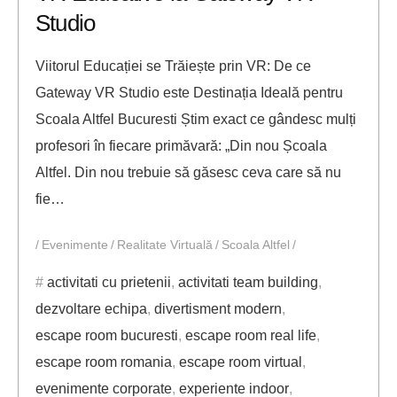
Studio
Viitorul Educației se Trăiește prin VR: De ce
Gateway VR Studio este Destinația Ideală pentru
Scoala Altfel Bucuresti Știm exact ce gândesc mulți
profesori în fiecare primăvară: „Din nou Școala
Altfel. Din nou trebuie să găsesc ceva care să nu
fie…
Evenimente
Realitate Virtuală
Scoala Altfel
activitati cu prietenii
,
activitati team building
,
dezvoltare echipa
,
divertisment modern
,
escape room bucuresti
,
escape room real life
,
escape room romania
,
escape room virtual
,
evenimente corporate
,
experiente indoor
,