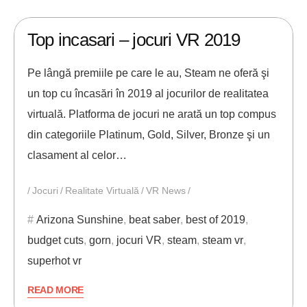
08/01/2020
ANDREI STEFAN
Top incasari – jocuri VR 2019
Pe lângă premiile pe care le au, Steam ne oferă şi
un top cu încasări în 2019 al jocurilor de realitatea
virtuală. Platforma de jocuri ne arată un top compus
din categoriile Platinum, Gold, Silver, Bronze şi un
clasament al celor…
Jocuri
Realitate Virtuală
VR News
Arizona Sunshine
,
beat saber
,
best of 2019
,
budget cuts
,
gorn
,
jocuri VR
,
steam
,
steam vr
,
superhot vr
READ MORE