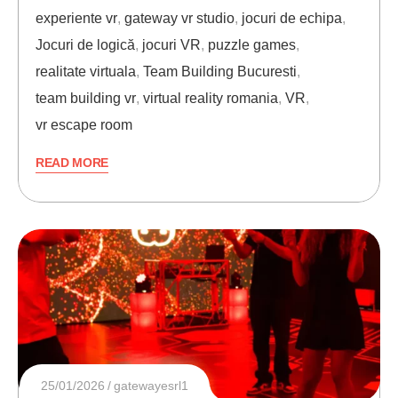
experiente vr
,
gateway vr studio
,
jocuri de echipa
,
Jocuri de logică
,
jocuri VR
,
puzzle games
,
realitate virtuala
,
Team Building Bucuresti
,
team building vr
,
virtual reality romania
,
VR
,
vr escape room
READ MORE
25/01/2026
gatewayesrl1