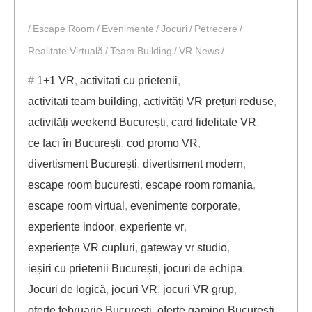
Escape Room
Evenimente
Jocuri
Petrecere
Realitate Virtuală
Team Building
VR News
1+1 VR
,
activitati cu prietenii
,
activitati team building
,
activități VR prețuri reduse
,
activități weekend București
,
card fidelitate VR
,
ce faci în București
,
cod promo VR
,
divertisment București
,
divertisment modern
,
escape room bucuresti
,
escape room romania
,
escape room virtual
,
evenimente corporate
,
experiente indoor
,
experiente vr
,
experiențe VR cupluri
,
gateway vr studio
,
ieșiri cu prietenii București
,
jocuri de echipa
,
Jocuri de logică
,
jocuri VR
,
jocuri VR grup
,
oferte februarie București
,
oferte gaming București
,