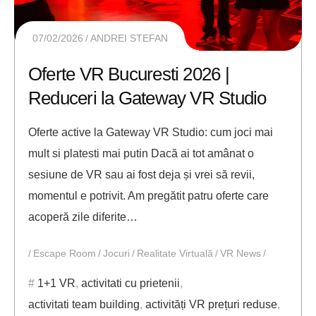
07/02/2026
ANDREI STEFAN
Oferte VR Bucuresti 2026 |
Reduceri la Gateway VR Studio
Oferte active la Gateway VR Studio: cum joci mai
mult si platesti mai putin Dacă ai tot amânat o
sesiune de VR sau ai fost deja și vrei să revii,
momentul e potrivit. Am pregătit patru oferte care
acoperă zile diferite…
Escape Room
Jocuri
Realitate Virtuală
VR News
1+1 VR
,
activitati cu prietenii
,
activitati team building
,
activități VR prețuri reduse
,