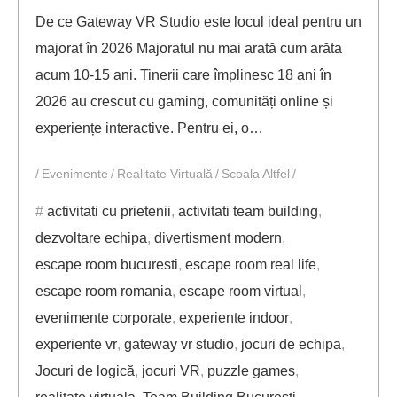
De ce Gateway VR Studio este locul ideal pentru un
majorat în 2026 Majoratul nu mai arată cum arăta
acum 10-15 ani. Tinerii care împlinesc 18 ani în
2026 au crescut cu gaming, comunități online și
experiențe interactive. Pentru ei, o…
Evenimente
Realitate Virtuală
Scoala Altfel
activitati cu prietenii
,
activitati team building
,
dezvoltare echipa
,
divertisment modern
,
escape room bucuresti
,
escape room real life
,
escape room romania
,
escape room virtual
,
evenimente corporate
,
experiente indoor
,
experiente vr
,
gateway vr studio
,
jocuri de echipa
,
Jocuri de logică
,
jocuri VR
,
puzzle games
,