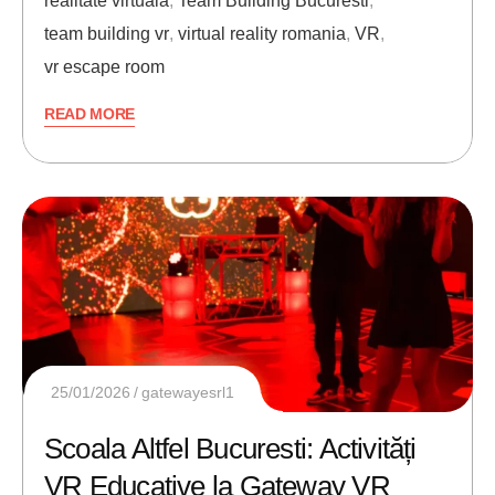
realitate virtuala
,
Team Building Bucuresti
,
team building vr
,
virtual reality romania
,
VR
,
vr escape room
READ MORE
25/01/2026
gatewayesrl1
Scoala Altfel Bucuresti: Activități
VR Educative la Gateway VR