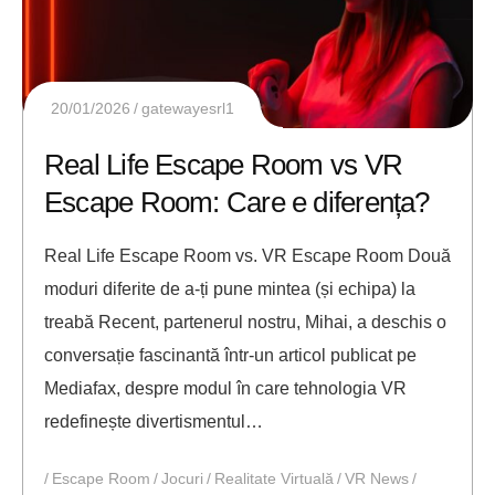
20/01/2026
gatewayesrl1
Real Life Escape Room vs VR
Escape Room: Care e diferența?
Real Life Escape Room vs. VR Escape Room Două
moduri diferite de a-ți pune mintea (și echipa) la
treabă Recent, partenerul nostru, Mihai, a deschis o
conversație fascinantă într-un articol publicat pe
Mediafax, despre modul în care tehnologia VR
redefinește divertismentul…
Escape Room
Jocuri
Realitate Virtuală
VR News