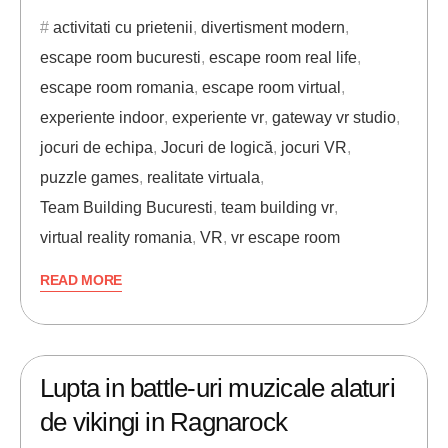
activitati cu prietenii
,
divertisment modern
,
escape room bucuresti
,
escape room real life
,
escape room romania
,
escape room virtual
,
experiente indoor
,
experiente vr
,
gateway vr studio
,
jocuri de echipa
,
Jocuri de logică
,
jocuri VR
,
puzzle games
,
realitate virtuala
,
Team Building Bucuresti
,
team building vr
,
virtual reality romania
,
VR
,
vr escape room
READ MORE
12/07/2021
ANDREI STEFAN
Lupta in battle-uri muzicale alaturi
de vikingi in Ragnarock