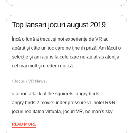
28/08/2019
ANDREI STEFAN
Top lansari jocuri august 2019
Încă o lună a trecut şi noi experienţe de VR au
apărut şi câte un joc care ne ţine în priză. Am făcut o
selecţie şi am ajuns la cele care ne-au atras atenţia
cel mai mult şi credem noi că…
Jocuri
VR News
acron:attack of the squirrels
,
angry birds
,
angry birds 2 movie:under pressure vr
,
hotel R&R
,
jocuri realitatea virtuala
,
jocuri VR
,
no man's sky
READ MORE