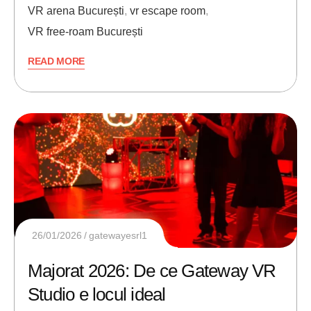
VR arena București
,
vr escape room
,
VR free-roam București
READ MORE
26/01/2026
gatewayesrl1
Majorat 2026: De ce Gateway VR
Studio e locul ideal