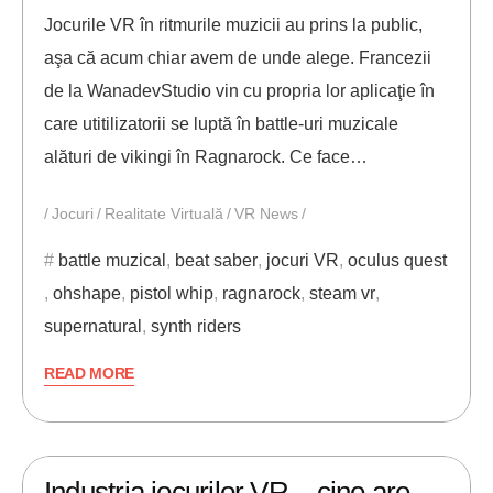
Jocurile VR în ritmurile muzicii au prins la public,
aşa că acum chiar avem de unde alege. Francezii
de la WanadevStudio vin cu propria lor aplicaţie în
care utitilizatorii se luptă în battle-uri muzicale
alături de vikingi în Ragnarock. Ce face…
Jocuri
Realitate Virtuală
VR News
battle muzical
,
beat saber
,
jocuri VR
,
oculus quest
,
ohshape
,
pistol whip
,
ragnarock
,
steam vr
,
supernatural
,
synth riders
READ MORE
28/02/2020
ANDREI STEFAN
Industria jocurilor VR – cine are