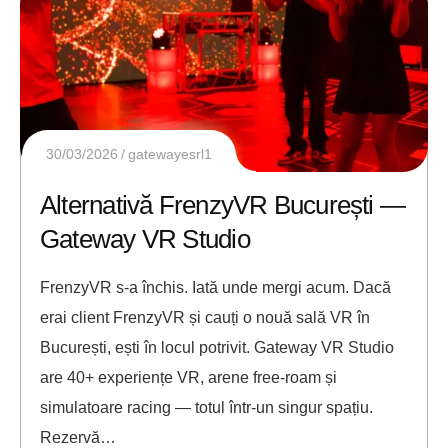
30/03/2026
gatewayesrl1
Alternativă FrenzyVR București —
Gateway VR Studio
FrenzyVR s-a închis. Iată unde mergi acum. Dacă
erai client FrenzyVR și cauți o nouă sală VR în
București, ești în locul potrivit. Gateway VR Studio
are 40+ experiențe VR, arene free-roam și
simulatoare racing — totul într-un singur spațiu.
Rezervă…