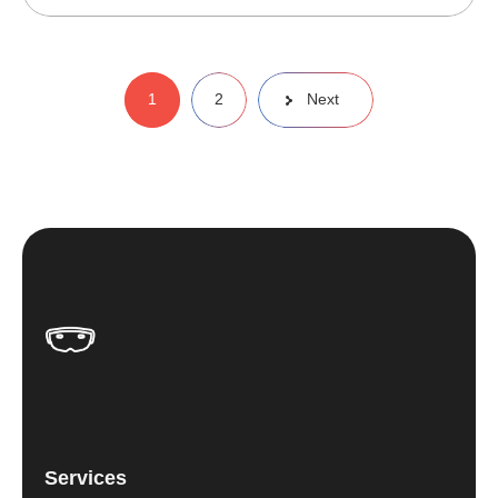
Paginație
1
2
Next
articole
Services