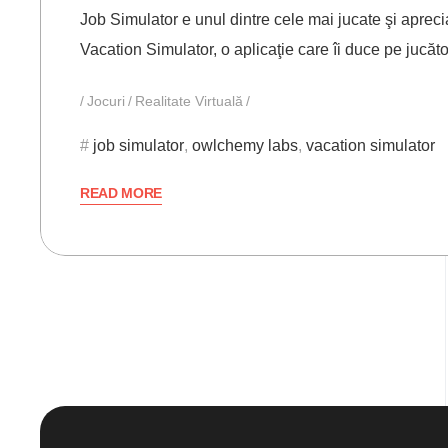
Job Simulator e unul dintre cele mai jucate şi aprecia
Vacation Simulator, o aplicaţie care îi duce pe jucăt
Jocuri
Realitate Virtuală
job simulator
,
owlchemy labs
,
vacation simulator
READ MORE