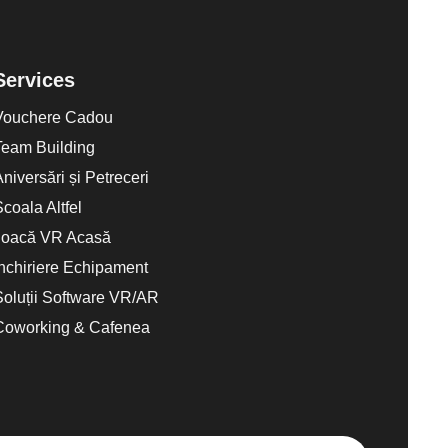
Services
Vouchere Cadou
Team Building
Aniversări și Petreceri
Scoala Altfel
Joacă VR Acasă
Închiriere Echipament
Soluții Software VR/AR
Coworking & Cafenea