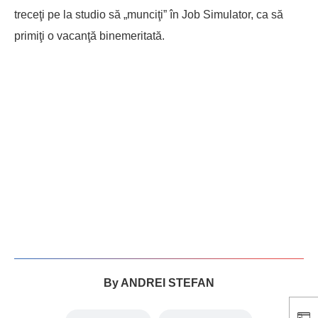
treceţi pe la studio să „munciţi” în Job Simulator, ca să
primiţi o vacanţă binemeritată.
By
ANDREI STEFAN