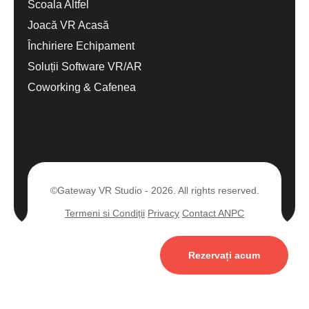
Scoala Altfel
Joacă VR Acasă
Închiriere Echipament
Soluții Software VR/AR
Coworking & Cafenea
©Gateway VR Studio - 2026. All rights reserved.
Termeni si Condiții
Privacy
Contact ANPC
Rezervați acum