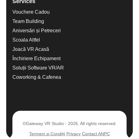
Services
Vouchere Cadou
Team Building
Aniversări și Petreceri
Scoala Altfel
Joacă VR Acasă
Închiriere Echipament
Soluții Software VR/AR
Coworking & Cafenea
©Gateway VR Studio - 2026. All rights reserved.
Termeni si Condiții
Privacy
Contact ANPC