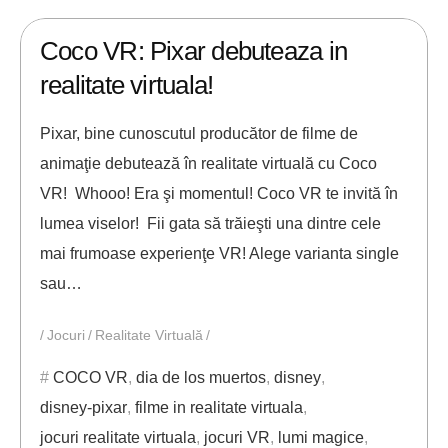
16/11/2017
ANDREI STEFAN
Coco VR: Pixar debuteaza in
realitate virtuala!
Pixar, bine cunoscutul producător de filme de
animaţie debutează în realitate virtuală cu Coco
VR! Whooo! Era şi momentul! Coco VR te invită în
lumea viselor! Fii gata să trăieşti una dintre cele
mai frumoase experienţe VR! Alege varianta single
sau…
Jocuri
Realitate Virtuală
COCO VR
,
dia de los muertos
,
disney
,
disney-pixar
,
filme in realitate virtuala
,
jocuri realitate virtuala
,
jocuri VR
,
lumi magice
,