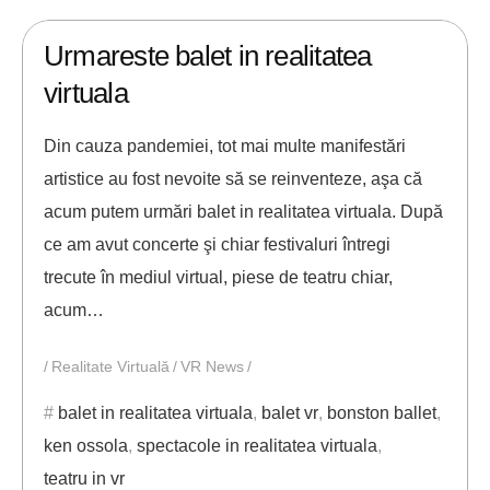
17/06/2021
ANDREI STEFAN
Urmareste balet in realitatea
virtuala
Din cauza pandemiei, tot mai multe manifestări
artistice au fost nevoite să se reinventeze, aşa că
acum putem urmări balet in realitatea virtuala. După
ce am avut concerte şi chiar festivaluri întregi
trecute în mediul virtual, piese de teatru chiar,
acum…
Realitate Virtuală
VR News
balet in realitatea virtuala
,
balet vr
,
bonston ballet
,
ken ossola
,
spectacole in realitatea virtuala
,
teatru in vr