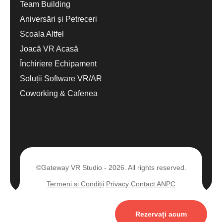
Team Building
Aniversări și Petreceri
Scoala Altfel
Joacă VR Acasă
Închiriere Echipament
Soluții Software VR/AR
Coworking & Cafenea
©Gateway VR Studio - 2026. All rights reserved.
Termeni si Condiții
Privacy
Contact ANPC
Rezervați acum