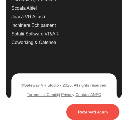
Scoala Altfel
Joacă VR Acasă
Închiriere Echipament
Soluții Software VR/AR
Coworking & Cafenea
©Gateway VR Studio - 2026. All rights reserved.
Termeni si Condiții
Privacy
Contact ANPC
Rezervați acum