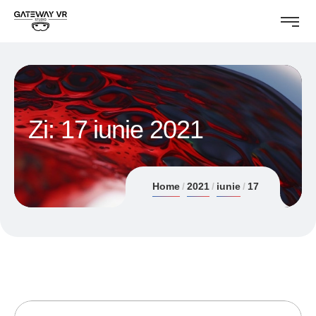
Zi:
17 iunie 2021
Home
2021
iunie
17
17/06/2021
ANDREI STEFAN