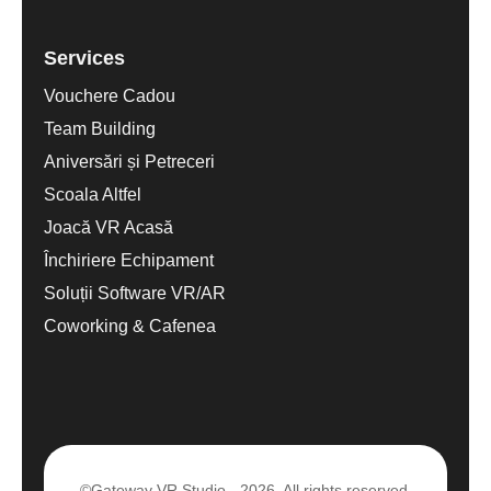
Services
Vouchere Cadou
Team Building
Aniversări și Petreceri
Scoala Altfel
Joacă VR Acasă
Închiriere Echipament
Soluții Software VR/AR
Coworking & Cafenea
©Gateway VR Studio - 2026. All rights reserved.