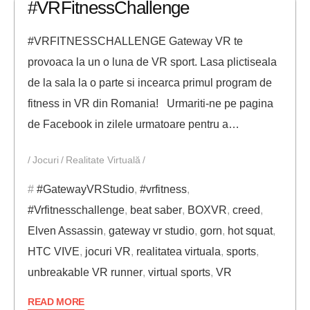
#VRFitnessChallenge
#VRFITNESSCHALLENGE Gateway VR te
provoaca la un o luna de VR sport. Lasa plictiseala
de la sala la o parte si incearca primul program de
fitness in VR din Romania! Urmariti-ne pe pagina
de Facebook in zilele urmatoare pentru a…
Jocuri
Realitate Virtuală
#GatewayVRStudio
,
#vrfitness
,
#Vrfitnesschallenge
,
beat saber
,
BOXVR
,
creed
,
Elven Assassin
,
gateway vr studio
,
gorn
,
hot squat
,
HTC VIVE
,
jocuri VR
,
realitatea virtuala
,
sports
,
unbreakable VR runner
,
virtual sports
,
VR
READ MORE