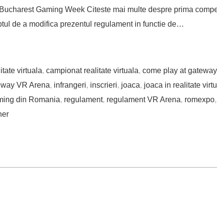
charest Gaming Week Citeste mai multe despre prima competiti
tul de a modifica prezentul regulament in functie de…
tate virtuala
,
campionat realitate virtuala
,
come play at gateway
eway VR Arena
,
infrangeri
,
inscrieri
,
joaca
,
joaca in realitate virt
ming din Romania
,
regulament
,
regulament VR Arena
,
romexpo
ner