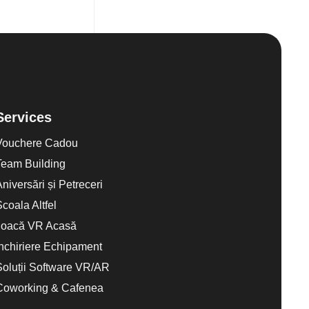
Services
Vouchere Cadou
Team Building
Aniversări și Petreceri
Scoala Altfel
Joacă VR Acasă
Închiriere Echipament
Soluții Software VR/AR
Coworking & Cafenea