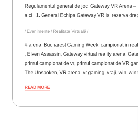
Regulamentul general de joc Gateway VR Arena – Bu
aici. 1. General Echipa Gateway VR isi rezerva drep
Evenimente
Realitate Virtuală
arena
,
Bucharest Gaming Week
,
campionat in reali
,
Elven Assassin
,
Gateway virtual reality arena
,
Gat
primul campionat de vr
,
primul campionat de VR ga
The Unspoken
,
VR arena
,
vr gaming
,
vraji
,
win
,
win
READ MORE