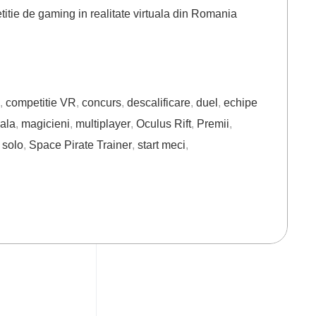
e de gaming in realitate virtuala din Romania
,
competitie VR
,
concurs
,
descalificare
,
duel
,
echipe
uala
,
magicieni
,
multiplayer
,
Oculus Rift
,
Premii
,
,
solo
,
Space Pirate Trainer
,
start meci
,