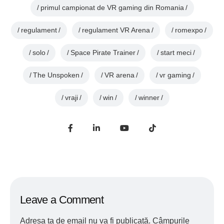
primul campionat de VR gaming din Romania
regulament
regulament VR Arena
romexpo
solo
Space Pirate Trainer
start meci
The Unspoken
VR arena
vr gaming
vraji
win
winner
Leave a Comment
Adresa ta de email nu va fi publicată.
Câmpurile