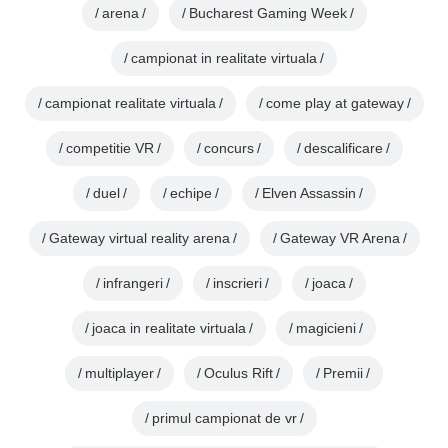
arena
Bucharest Gaming Week
campionat in realitate virtuala
campionat realitate virtuala
come play at gateway
competitie VR
concurs
descalificare
duel
echipe
Elven Assassin
Gateway virtual reality arena
Gateway VR Arena
infrangeri
inscrieri
joaca
joaca in realitate virtuala
magicieni
multiplayer
Oculus Rift
Premii
primul campionat de vr