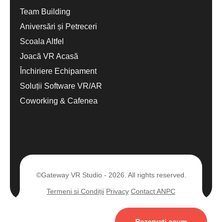
Team Building
Aniversări și Petreceri
Scoala Altfel
Joacă VR Acasă
Închiriere Echipament
Soluții Software VR/AR
Coworking & Cafenea
©Gateway VR Studio - 2026. All rights reserved.
Termeni si Condiții
Privacy
Contact ANPC
Rezervați acum