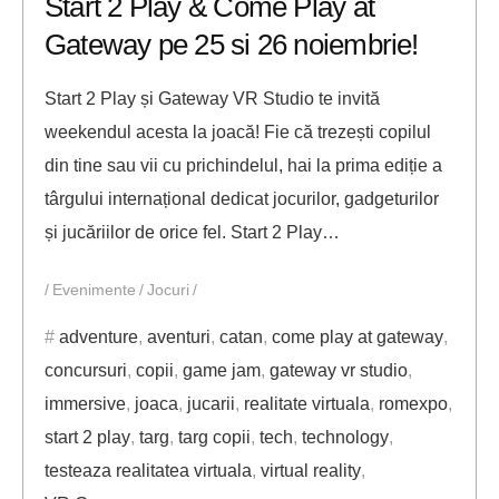
Start 2 Play & Come Play at
Gateway pe 25 si 26 noiembrie!
Start 2 Play și Gateway VR Studio te invită
weekendul acesta la joacă! Fie că trezești copilul
din tine sau vii cu prichindelul, hai la prima ediție a
târgului internațional dedicat jocurilor, gadgeturilor
și jucăriilor de orice fel. Start 2 Play…
Evenimente
Jocuri
adventure
,
aventuri
,
catan
,
come play at gateway
,
concursuri
,
copii
,
game jam
,
gateway vr studio
,
immersive
,
joaca
,
jucarii
,
realitate virtuala
,
romexpo
,
start 2 play
,
targ
,
targ copii
,
tech
,
technology
,
testeaza realitatea virtuala
,
virtual reality
,