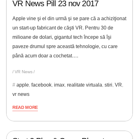
VR News Pill 23 nov 2017
Apple vine şi el din urmă şi se pare că a achiziţionat
un start-up fabricant de căşti VR. Pentru 30 de
milioane de dolari, gigantul tech începe să îşi
paveze drumul spre această tehnologie, cu care
până acum doar a cochetat….
VR News
apple
,
facebook
,
imax
,
realitate virtuala
,
stiri
,
VR
,
vr news
READ MORE
23/11/2017
ANDREI STEFAN